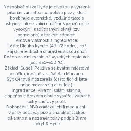
Neapolská pizza Hyde je divokou a výrazně
pikantní variantou neapolské pizzy, která
kombinuje autentické, vzdušné těsto s
ostrými a intenzivními chutěmi. Vyznačuje se
vysokými, nadýchanými okraji (tzv.
cornicione) a tenkým středem.
Klíčové vlastnosti a ingredience:
Těsto: Dlouho kynuté (48–72 hodin), což
zajišťuje lehkost a charakteristickou chuť.
Peče se velmi rychle při vysokých teplotách
(cca 450–500 °C).
Základ (Sugo): Používá se kvalitní rajčatová
omáčka, ideálně z rajčat San Marzano.
Sýr: Čerstvá mozzarella (často fior di latte
nebo mozzarella di bufala).
Ingredience: Pikantní salám, slanina,
jalapeños a červená cibule vytvářejí výrazně
ostrý chuťový profil.
Dokončení: BBQ omáčka, chilli med a chilli
vločky dodávají pizze charakteristickou
pikantnost a nezaměnitelný podpis Bistra
Jekyll & Hyde