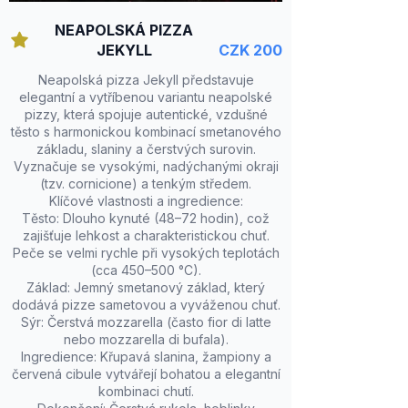
NEAPOLSKÁ PIZZA
JEKYLL
CZK 200
Neapolská pizza Jekyll představuje
elegantní a vytříbenou variantu neapolské
pizzy, která spojuje autentické, vzdušné
těsto s harmonickou kombinací smetanového
základu, slaniny a čerstvých surovin.
Vyznačuje se vysokými, nadýchanými okraji
(tzv. cornicione) a tenkým středem.
Klíčové vlastnosti a ingredience:
Těsto: Dlouho kynuté (48–72 hodin), což
zajišťuje lehkost a charakteristickou chuť.
Peče se velmi rychle při vysokých teplotách
(cca 450–500 °C).
Základ: Jemný smetanový základ, který
dodává pizze sametovou a vyváženou chuť.
Sýr: Čerstvá mozzarella (často fior di latte
nebo mozzarella di bufala).
Ingredience: Křupavá slanina, žampiony a
červená cibule vytvářejí bohatou a elegantní
kombinaci chutí.