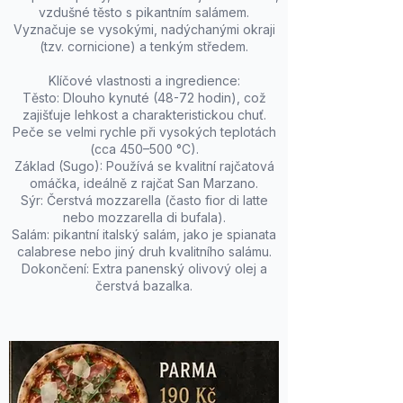
vzdušné těsto s pikantním salámem.
Vyznačuje se vysokými, nadýchanými okraji
(tzv. cornicione) a tenkým středem.
Klíčové vlastnosti a ingredience:
Těsto: Dlouho kynuté (48-72 hodin), což
zajišťuje lehkost a charakteristickou chuť.
Peče se velmi rychle při vysokých teplotách
(cca 450–500 °C).
Základ (Sugo): Používá se kvalitní rajčatová
omáčka, ideálně z rajčat San Marzano.
Sýr: Čerstvá mozzarella (často fior di latte
nebo mozzarella di bufala).
Salám: pikantní italský salám, jako je spianata
calabrese nebo jiný druh kvalitního salámu.
Dokončení: Extra panenský olivový olej a
čerstvá bazalka.