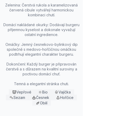
Zelenina: Čerstvá rukola a karamelizovaná
červená cibule vytvářejí harmonickou
kombinaci chutí.
Domácí nakládané okurky: Dodávají burgeru
příjemnou kyselost a dokonale vyvažují
ostatní ingredience.
Omáčky: Jemný česnekovo-bylinkový dip
společně s medovo-hořčičnou omáčkou
podtrhují elegantní charakter burgeru.
Dokončení: Každý burger je připravován
čerstvě a s důrazem na kvalitní suroviny a
poctivou domácí chuť.
Temná a elegantní stránka chuti.
Vepřové
Bio
Vajíčka
Sezam
Česnek
Hořčice
Obilí