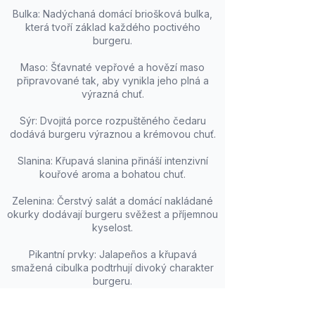
Bulka: Nadýchaná domácí briošková bulka,
která tvoří základ každého poctivého
burgeru.
Maso: Šťavnaté vepřové a hovězí maso
připravované tak, aby vynikla jeho plná a
výrazná chuť.
Sýr: Dvojitá porce rozpuštěného čedaru
dodává burgeru výraznou a krémovou chuť.
Slanina: Křupavá slanina přináší intenzivní
kouřové aroma a bohatou chuť.
Zelenina: Čerstvý salát a domácí nakládané
okurky dodávají burgeru svěžest a příjemnou
kyselost.
Pikantní prvky: Jalapeños a křupavá
smažená cibulka podtrhují divoký charakter
burgeru.
Omáčky: Kombinace BBQ omáčky a chilli