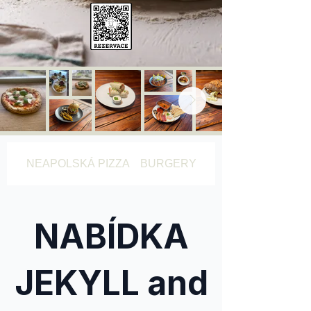
NEAPOLSKÁ PIZZA
BURGERY
TORTILLAS
NABÍDKA
JEKYLL and