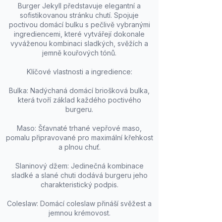
Burger Jekyll představuje elegantní a
sofistikovanou stránku chutí. Spojuje
poctivou domácí bulku s pečlivě vybranými
ingrediencemi, které vytvářejí dokonale
vyváženou kombinaci sladkých, svěžích a
jemně kouřových tónů.
Klíčové vlastnosti a ingredience:
Bulka: Nadýchaná domácí briošková bulka,
která tvoří základ každého poctivého
burgeru.
Maso: Šťavnaté trhané vepřové maso,
pomalu připravované pro maximální křehkost
a plnou chuť.
Slaninový džem: Jedinečná kombinace
sladké a slané chuti dodává burgeru jeho
charakteristický podpis.
Coleslaw: Domácí coleslaw přináší svěžest a
jemnou krémovost.