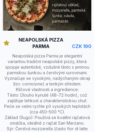
NEAPOLSKÁ PIZZA
PARMA
CZK 190
Neapolská pizza Parma je elegantní
variantou tradiční neapolské pizzy, která
spojuje autentické, vzdušné těsto s jemnou
parmskou šunkou a čerstvými surovinami.
Vyznačuje se vysokými, nadýchanými okraji
(tzv. cornicione) a tenkým středem.
Klíčové vlastnosti a ingredience:
Těsto: Dlouho kynuté (48–72 hodin), což
zajišťuje lehkost a charakteristickou chuť.
Peče se velmi rychle při vysokých teplotách
(cca 450–500 °C).
Základ (Sugo): Používá se kvalitní rajčatová
omáčka, ideálně z rajčat San Marzano.
Sýr: Čerstvá mozzarella (často fior di latte