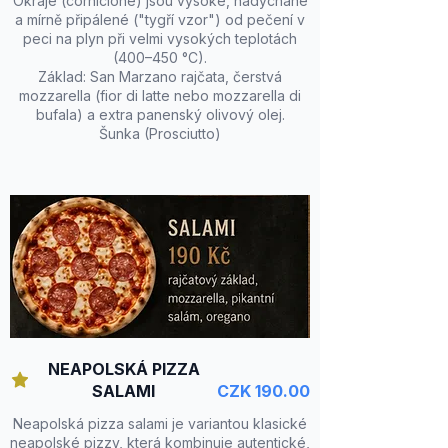
Okraje (cornicione) jsou vysoké, nadýchané
a mírně připálené ("tygří vzor") od pečení v
peci na plyn při velmi vysokých teplotách
(400–450 °C).
Základ: San Marzano rajčata, čerstvá
mozzarella (fior di latte nebo mozzarella di
bufala) a extra panenský olivový olej.
Šunka (Prosciutto)
NEAPOLSKÁ PIZZA
SALAMI
CZK 190.00
Neapolská pizza salami je variantou klasické
neapolské pizzy, která kombinuje autentické,