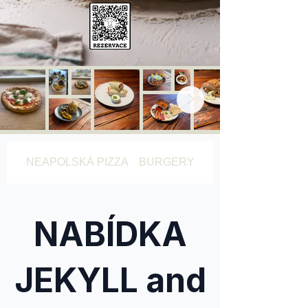
NEAPOLSKÁ PIZZA
BURGERY
TORTILLAS
NABÍDKA
JEKYLL and