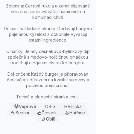
Zelenina: Čerstvá rukola a karamelizovaná
červená cibule vytvářejí harmonickou
kombinaci chutí.
Domácí nakládané okurky: Dodávají burgeru
příjemnou kyselost a dokonale vyvažují
ostatní ingredience.
Omáčky: Jemný česnekovo-bylinkový dip
společně s medovo-hořčičnou omáčkou
podtrhují elegantní charakter burgeru.
Dokončení: Každý burger je připravován
čerstvě a s důrazem na kvalitní suroviny a
poctivou domácí chuť.
Temná a elegantní stránka chuti.
Vepřové
Bio
Vajíčka
Sezam
Česnek
Hořčice
Obilí