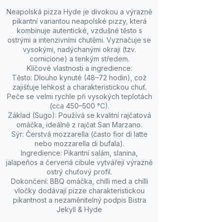
Neapolská pizza Hyde je divokou a výrazně
pikantní variantou neapolské pizzy, která
kombinuje autentické, vzdušné těsto s
ostrými a intenzivními chutěmi. Vyznačuje se
vysokými, nadýchanými okraji (tzv.
cornicione) a tenkým středem.
Klíčové vlastnosti a ingredience:
Těsto: Dlouho kynuté (48–72 hodin), což
zajišťuje lehkost a charakteristickou chuť.
Peče se velmi rychle při vysokých teplotách
(cca 450–500 °C).
Základ (Sugo): Používá se kvalitní rajčatová
omáčka, ideálně z rajčat San Marzano.
Sýr: Čerstvá mozzarella (často fior di latte
nebo mozzarella di bufala).
Ingredience: Pikantní salám, slanina,
jalapeños a červená cibule vytvářejí výrazně
ostrý chuťový profil.
Dokončení: BBQ omáčka, chilli med a chilli
vločky dodávají pizze charakteristickou
pikantnost a nezaměnitelný podpis Bistra
Jekyll & Hyde