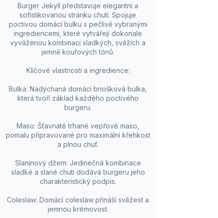
Burger Jekyll představuje elegantní a
sofistikovanou stránku chutí. Spojuje
poctivou domácí bulku s pečlivě vybranými
ingrediencemi, které vytvářejí dokonale
vyváženou kombinaci sladkých, svěžích a
jemně kouřových tónů.
Klíčové vlastnosti a ingredience:
Bulka: Nadýchaná domácí briošková bulka,
která tvoří základ každého poctivého
burgeru.
Maso: Šťavnaté trhané vepřové maso,
pomalu připravované pro maximální křehkost
a plnou chuť.
Slaninový džem: Jedinečná kombinace
sladké a slané chuti dodává burgeru jeho
charakteristický podpis.
Coleslaw: Domácí coleslaw přináší svěžest a
jemnou krémovost.