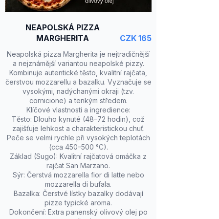
NEAPOLSKÁ PIZZA
MARGHERITA
CZK 165
Neapolská pizza Margherita je nejtradičnější
a nejznámější variantou neapolské pizzy.
Kombinuje autentické těsto, kvalitní rajčata,
čerstvou mozzarellu a bazalku. Vyznačuje se
vysokými, nadýchanými okraji (tzv.
cornicione) a tenkým středem.
Klíčové vlastnosti a ingredience:
Těsto: Dlouho kynuté (48–72 hodin), což
zajišťuje lehkost a charakteristickou chuť.
Peče se velmi rychle při vysokých teplotách
(cca 450–500 °C).
Základ (Sugo): Kvalitní rajčatová omáčka z
rajčat San Marzano.
Sýr: Čerstvá mozzarella fior di latte nebo
mozzarella di bufala.
Bazalka: Čerstvé lístky bazalky dodávají
pizze typické aroma.
Dokončení: Extra panenský olivový olej po