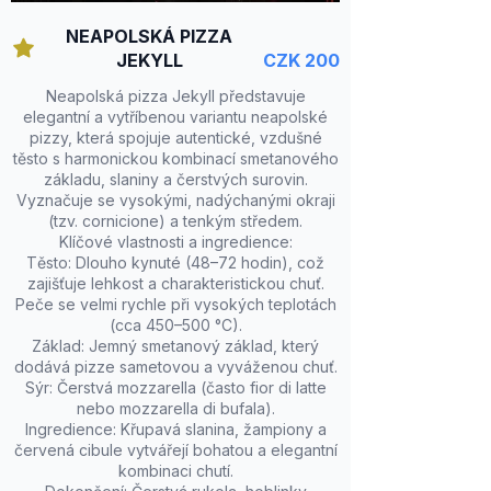
NEAPOLSKÁ PIZZA
JEKYLL
CZK 200
Neapolská pizza Jekyll představuje
elegantní a vytříbenou variantu neapolské
pizzy, která spojuje autentické, vzdušné
těsto s harmonickou kombinací smetanového
základu, slaniny a čerstvých surovin.
Vyznačuje se vysokými, nadýchanými okraji
(tzv. cornicione) a tenkým středem.
Klíčové vlastnosti a ingredience:
Těsto: Dlouho kynuté (48–72 hodin), což
zajišťuje lehkost a charakteristickou chuť.
Peče se velmi rychle při vysokých teplotách
(cca 450–500 °C).
Základ: Jemný smetanový základ, který
dodává pizze sametovou a vyváženou chuť.
Sýr: Čerstvá mozzarella (často fior di latte
nebo mozzarella di bufala).
Ingredience: Křupavá slanina, žampiony a
červená cibule vytvářejí bohatou a elegantní
kombinaci chutí.