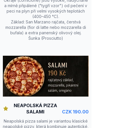
Okraje (cornicione) jsou vysoké, nadýchané
a mírně připálené ("tygří vzor") od pečení v
peci na plyn při velmi vysokých teplotách
(400–450 °C).
Základ: San Marzano rajčata, čerstvá
mozzarella (fior di latte nebo mozzarella di
bufala) a extra panenský olivový olej.
Šunka (Prosciutto)
NEAPOLSKÁ PIZZA
SALAMI
CZK 190.00
Neapolská pizza salami je variantou klasické
neapolské pizzy, která kombinuje autentické,