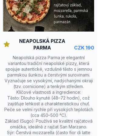
NEAPOLSKÁ PIZZA
PARMA
CZK 190
Neapolská pizza Parma je elegantní
variantou tradiční neapolské pizzy, která
spojuje autentické, vzdušné těsto s jemnou
parmskou šunkou a čerstvými surovinami.
Vyznačuje se vysokými, nadýchanými okraji
(tzv. cornicione) a tenkým středem.
Klíčové vlastnosti a ingredience:
Těsto: Dlouho kynuté (48–72 hodin), což
zajišťuje lehkost a charakteristickou chuť.
Peče se velmi rychle při vysokých teplotách
(cca 450–500 °C).
Základ (Sugo): Používá se kvalitní rajčatová
omáčka, ideálně z rajčat San Marzano.
Sýr: Čerstvá mozzarella (často fior di latte