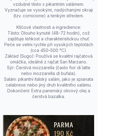
vzdušné těsto s pikantním salámem.
Vyznačuje se vysokými, nadýchanými okraji
(tzv. cornicione) a tenkým středem.
Klíčové vlastnosti a ingredience:
Těsto: Dlouho kynuté (48-72 hodin), což
zajišťuje lehkost a charakteristickou chuť.
Peče se velmi rychle při vysokých teplotách
(cca 450–500 °C).
Základ (Sugo): Používá se kvalitní rajčatová
omáčka, ideálně z rajčat San Marzano.
Sýr: Čerstvá mozzarella (často fior di latte
nebo mozzarella di bufala).
Salám: pikantní italský salám, jako je spianata
calabrese nebo jiný druh kvalitního salámu.
Dokončení: Extra panenský olivový olej a
čerstvá bazalka.