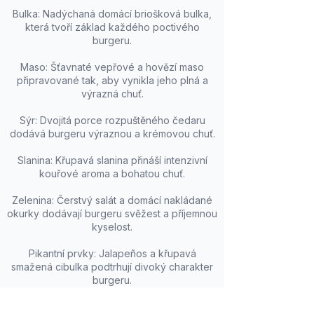
Bulka: Nadýchaná domácí briošková bulka,
která tvoří základ každého poctivého
burgeru.
Maso: Šťavnaté vepřové a hovězí maso
připravované tak, aby vynikla jeho plná a
výrazná chuť.
Sýr: Dvojitá porce rozpuštěného čedaru
dodává burgeru výraznou a krémovou chuť.
Slanina: Křupavá slanina přináší intenzivní
kouřové aroma a bohatou chuť.
Zelenina: Čerstvý salát a domácí nakládané
okurky dodávají burgeru svěžest a příjemnou
kyselost.
Pikantní prvky: Jalapeños a křupavá
smažená cibulka podtrhují divoký charakter
burgeru.
Omáčky: Kombinace BBQ omáčky a chilli