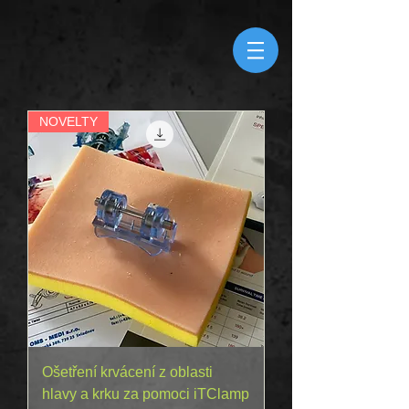
NOVELTY
Ošetření krvácení z oblasti
hlavy a krku za pomoci iTClamp