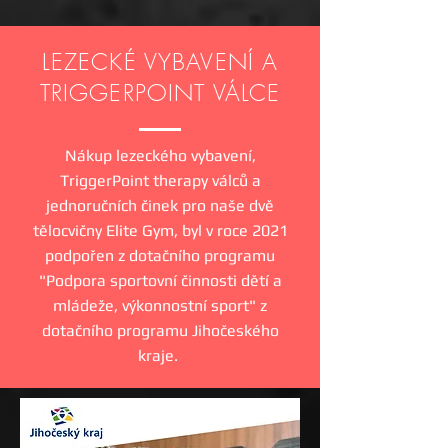
LEZECKÉ VYBAVENÍ A
TRIGGERPOINT VÁLCE
Nákup lezeckého vybavení,
TriggerPoint therapy válců a
jednoručních činek pro naše dvě
tělocvičny Elite Gym, byl v roce 2021
podpořen z dotačního programu
"Podpora sportovní činnosti dětí a
mládeže, výkonnostní sport" z
dotačního programu Jihočeského
kraje.