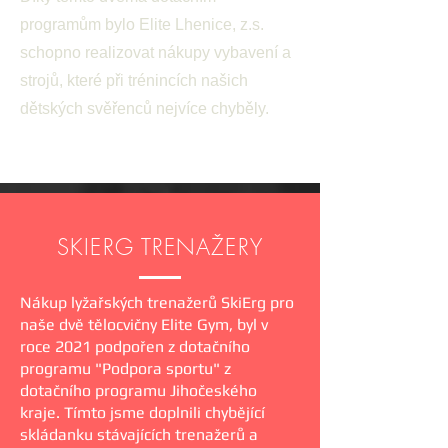
programům bylo Elite Lhenice, z.s.
schopno realizovat nákupy vybavení a
strojů, které při trénincích našich
dětských svěřenců nejvíce chyběly.
SKIERG TRENAŽERY
Nákup lyžařských trenažerů SkiErg pro
naše
dvě tělocvičny Elite Gym, byl v
roce 2021 podpořen
z dotačního
programu "Podpora sportu" z
dotačního programu Jihočeského
kraje. Tímto jsme doplnili chybějící
skládanku stávajících trenažerů a