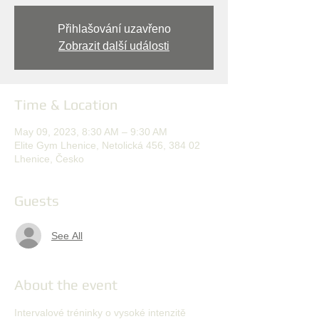
Přihlašování uzavřeno
Zobrazit další události
Time & Location
May 09, 2023, 8:30 AM – 9:30 AM
Elite Gym Lhenice, Netolická 456, 384 02
Lhenice, Česko
Guests
See All
About the event
Intervalové tréninky o vysoké intenzitě 