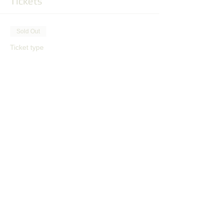
Tickets
Sold Out
Ticket type
Soukromý trénink
More info
Price
CZK 400.00
This event is sold out
Share this event