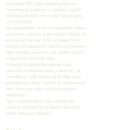
nebo také HIIT (High Intensity Interval 
Trainings) jsou jednou ze součástí našich 
tréninkových lekcí. Je to však pouze jedna 
z mnoha částí. 
Na soukromých trénincích věnujeme velkou 
pozornost  osvojení si správných návyků při 
přípravě na trénink  formou TriggerPoint 
therapy na masážních válcích a po tréninku 
zase mobilitě, abychom vás udrželi funkční 
a aktivní do dlouhého věku. 
Postupně si projdeme základní, ale i 
pokročilé vícekloubní cviky a techniky na 
trenažerech, díky kterým se budete moci 
postupně bez obav vrhnout do skupinových 
lekcí, které pro naše cvičící pravidelně 
pořádáme.
Tyto soukromé lekce jsou vhodné pro 
všechny začátečníky a středně pokročilé 
všech věkových kategorií.