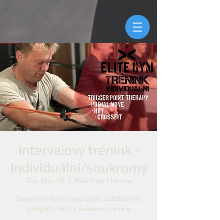
Intervalový trénink -
Individuální/soukromý
Tue, May 09
  |  
Elite Gym Lhenice
Soukromý trénink pro úplné začátečníky
(dospělí i děti) s asistencí trenéra