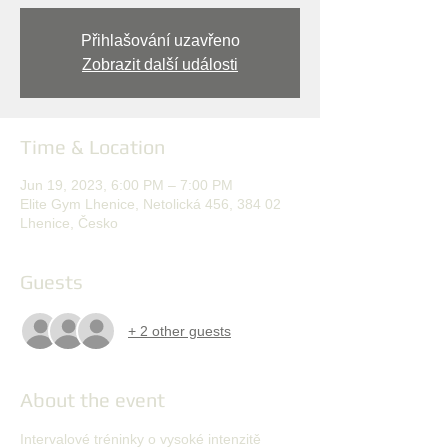
Přihlašování uzavřeno
Zobrazit další události
Time & Location
Jun 19, 2023, 6:00 PM – 7:00 PM
Elite Gym Lhenice, Netolická 456, 384 02
Lhenice, Česko
Guests
+ 2 other guests
About the event
Intervalové tréninky o vysoké intenzitě 