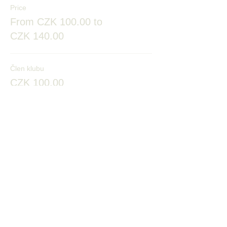
Price
From CZK 100.00 to
CZK 140.00
Člen klubu
CZK 100.00
Senioři a děti
CZK 100.00
Mimokluboví
CZK 140.00