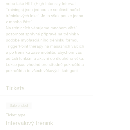
nebo také HIIT (High Intensity Interval 
Trainings) jsou jednou ze součástí našich 
tréninkových lekcí. Je to však pouze jedna 
z mnoha částí. 
Na trénincích věnujeme mnohem větší 
pozornost správné přípravě na trénink v 
podobě myofasciálního tréninku formou 
TriggerPoint therapy na masážních válcích 
a po tréninku zase mobilitě, abychom vás 
udrželi funkční a aktivní do dlouhého věku. 
Lekce jsou vhodné pro středně pokročilé a 
pokročilé a to všech věkových kategorií.
Tickets
Sale ended
Ticket type
Intervalový trénink