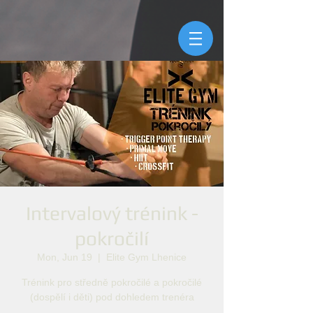
Intervalový trénink -
pokročilí
Mon, Jun 19
  |  
Elite Gym Lhenice
Trénink pro středně pokročilé a pokročilé
(dospělí i děti) pod dohledem trenéra