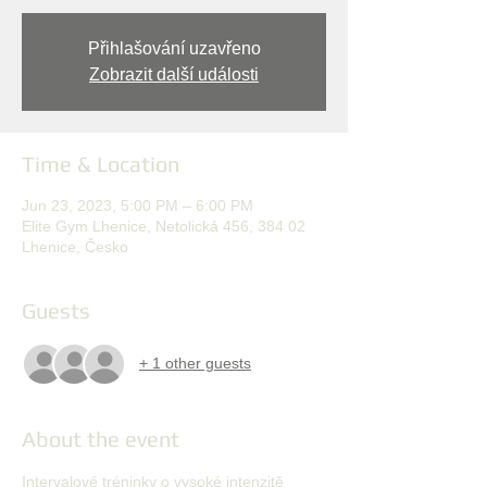
Přihlašování uzavřeno
Zobrazit další události
Time & Location
Jun 23, 2023, 5:00 PM – 6:00 PM
Elite Gym Lhenice, Netolická 456, 384 02
Lhenice, Česko
Guests
+ 1 other guests
About the event
Intervalové tréninky o vysoké intenzitě 