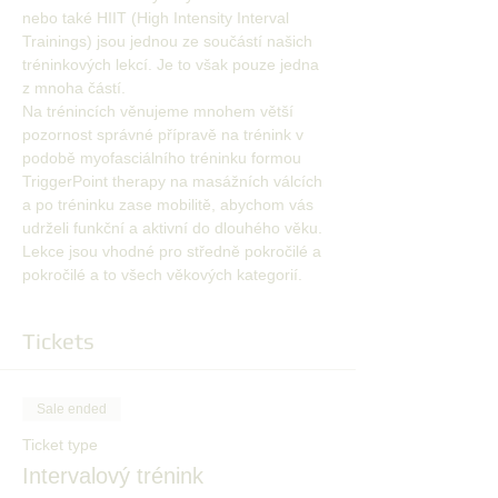
nebo také HIIT (High Intensity Interval 
Trainings) jsou jednou ze součástí našich 
tréninkových lekcí. Je to však pouze jedna 
z mnoha částí. 
Na trénincích věnujeme mnohem větší 
pozornost správné přípravě na trénink v 
podobě myofasciálního tréninku formou 
TriggerPoint therapy na masážních válcích 
a po tréninku zase mobilitě, abychom vás 
udrželi funkční a aktivní do dlouhého věku. 
Lekce jsou vhodné pro středně pokročilé a 
pokročilé a to všech věkových kategorií.
Tickets
Sale ended
Ticket type
Intervalový trénink