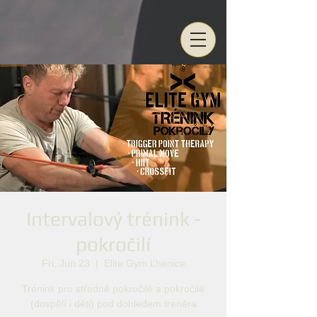
Intervalový trénink -
pokročilí
Fri, Jun 23
  |  
Elite Gym Lhenice
Trénink pro středně pokročilé a pokročilé
(dospělí i děti) pod dohledem trenéra