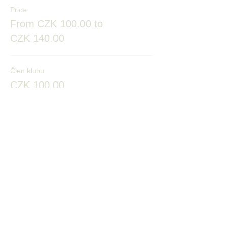
Price
From CZK 100.00 to
CZK 140.00
Člen klubu
CZK 100.00
Senioři a děti
CZK 100.00
Mimokluboví
CZK 140.00