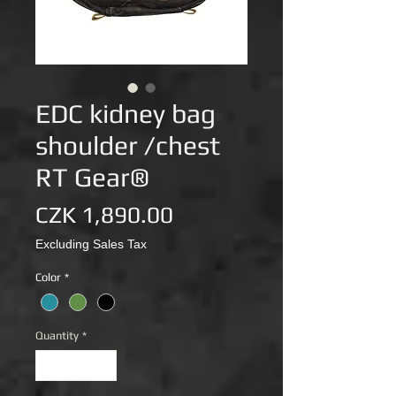
EDC kidney bag
shoulder /chest
RT Gear®
Price
CZK 1,890.00
Excluding Sales Tax
Color
*
Quantity
*