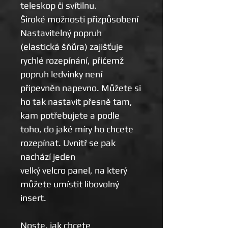
teleskop či svítilnu.
Široké možnosti přizpůsobení
Nastavitelný popruh
(elastická šňůra) zajišťuje
rychlé rozepínání, přičemž
popruh ledvinky není
připevněn napevno. Můžete si
ho tak nastavit přesně tam,
kam potřebujete a podle
toho, do jaké míry ho chcete
rozepínat. Uvnitř se pak
nachází jeden
velký velcro panel, na který
můžete umístit libovolný
insert.
Noste, jak chcete