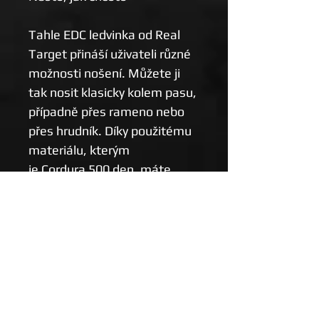
Tahle EDC ledvinka od Real
Target přináší uživateli různé
možnosti nošení. Můžete ji
tak nosit klasicky kolem pasu,
případně přes rameno nebo
přes hrudník. Díky použitému
materiálu, kterým
je Cordura 500 den, máte
jistotu kvality. Ostatně jistotu
kvality máte i díky tomu, že je
tahle ledvinka vyrobena přímo
v České republice.
Benefity, o kterých musíte
vědět: