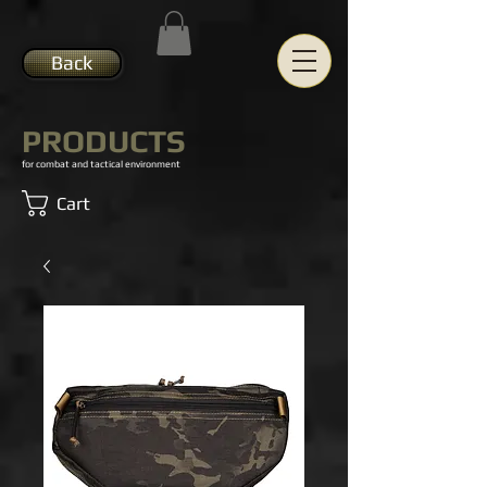
Back
PRODUCTS
for combat and tactical environment
Cart