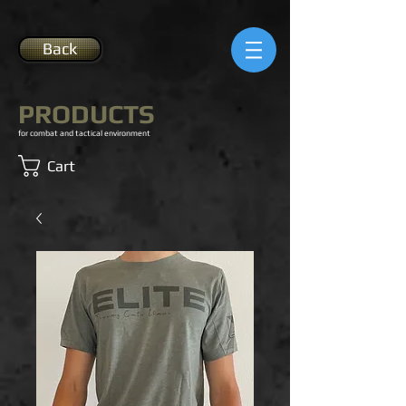
Back
PRODUCTS
for combat and tactical environment
Cart