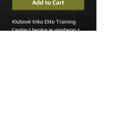
Add to Cart
Klubové triko Elite Training
Center Lhenice je vyrobeno z
kombinace bavlny a
polyesteru, což dává jeho
majiteli volnost nejen při
náročných trénincích, ale i v
každodenním životě