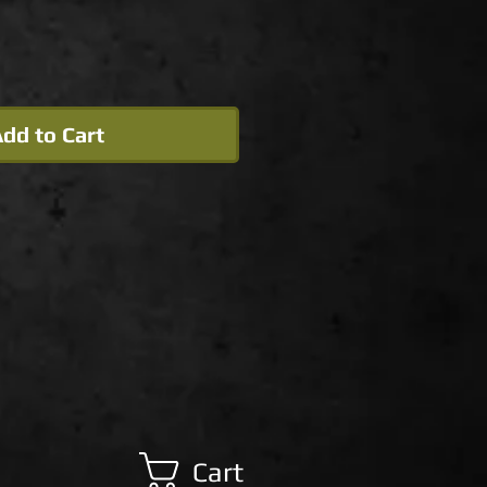
dd to Cart
Cart