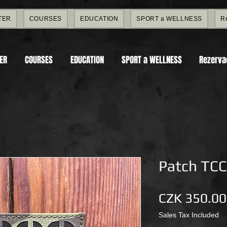
TER
COURSES
EDUCATION
SPORT a WELLNESS
R
TER
COURSES
EDUCATION
SPORT a WELLNESS
Rezerva
Patch TCC
CZK 350.00
Sales Tax Included