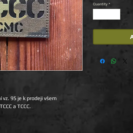
Quantity
*
A
vz. 95 je k prodeji všem
TCCC a TCCC.