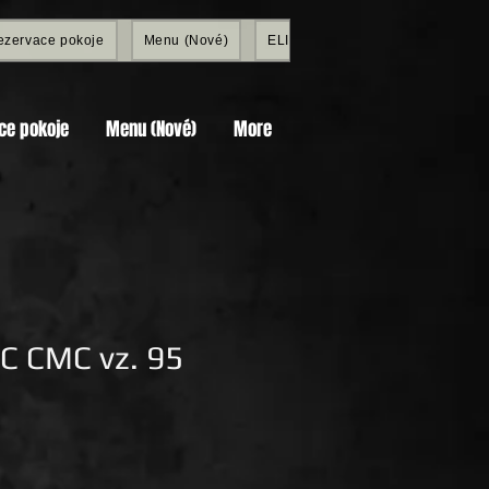
ezervace pokoje
Menu (Nové)
ELITE SHOP
Members
ce pokoje
Menu (Nové)
More
C CMC vz. 95
Price