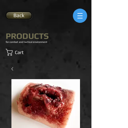
Back
PRODUCTS
for combat and tactical environment
Cart