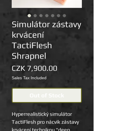
Simulátor zástavy
krvácení
TactiFlesh
Shrapnel
Price
CZK 7,900.00
Sales Tax Included
Out of Stock
Hyperrealistický simulátor
TactiFlesh pro nácvik zástavy
krvácení technikou "deep