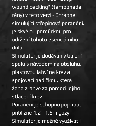
wound packing" (tamponáda
rány) v této verzi - Shrapnel
simulující střepinové poranění,
je skvělou pomůckou pro
udržení tohoto esenciálního
drilu.
Simulátor je dodáván v balení
spolu s návodem na obsluhu,
plastovou lahví na krev a
spojovací hadičkou, která
žene z lahve za pomoci jejího
stlačení krev.
Poranění je schopno pojmout
přibližně 1,2 - 1,5m gázy
Simulátor je možné využívat i
bez doplňkového vybavení.