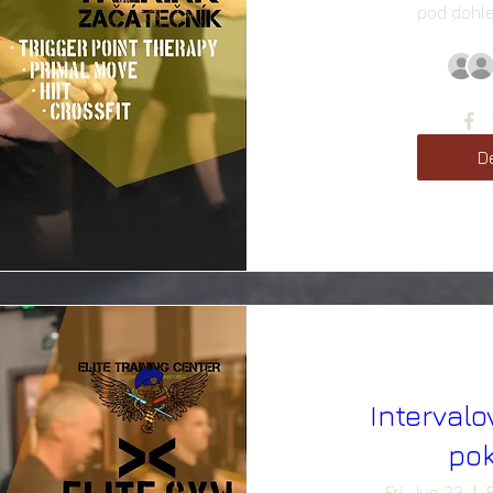
pod dohl
De
Intervalo
pok
Fri, Jun 23