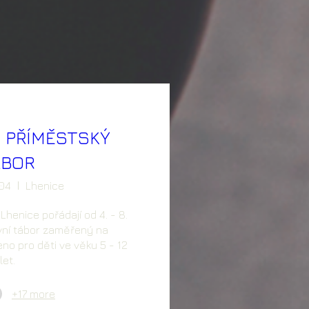
 PŘÍMĚSTSKÝ
ÁBOR
04
Lhenice
Lhenice pořádají od 4. - 8. 
ní tábor zaměřený na 
no pro děti ve věku 5 - 12 
let.
+17 more