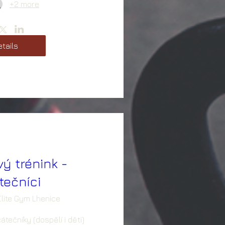
+2 more
tails
vý trénink -
tečníci
Elite Gym Lhenice
tečníky (dospělí i děti) 