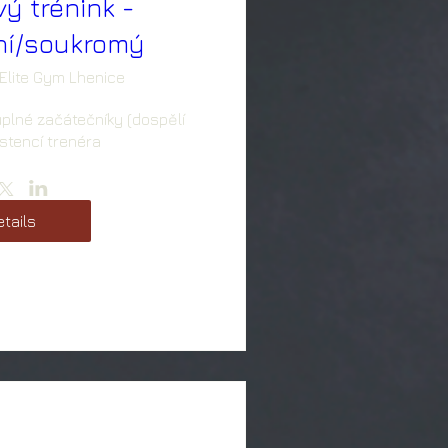
vý trénink -
lní/soukromý
Elite Gym Lhenice
plné začátečníky (dospělí 
sistencí trenéra
tails