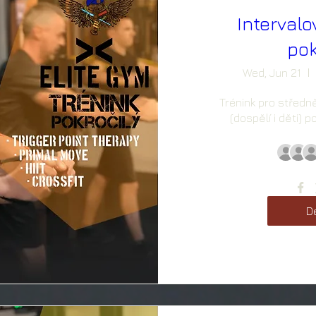
Intervalo
pok
Wed, Jun 21
Trénink pro středně
(dospělí i děti) 
De