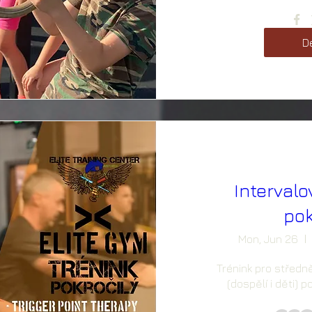
De
Intervalo
pok
Mon, Jun 26
Trénink pro středně
(dospělí i děti) 