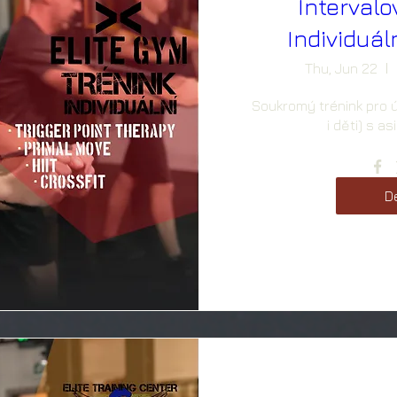
Intervalo
Individuá
Thu, Jun 22
Soukromý trénink pro ú
i děti) s a
De