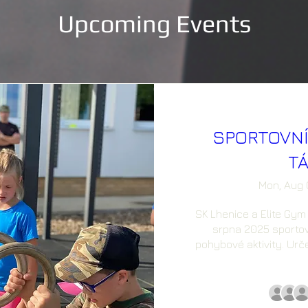
Upcoming Events
SPORTOVNÍ
T
Mon, Aug 
SK Lhenice a Elite Gym 
srpna 2025 sportov
pohybové aktivity. Urče