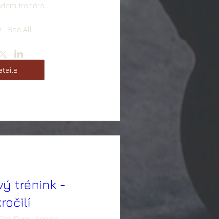
edem trenéra
See All
tails
vý trénink -
ročilí
Elite Gym Lhenice