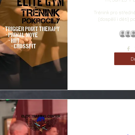
Trénink pro středně
(dospělí i děti) 
De