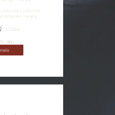
 pokročilé a pokročilé 
pod dohledem trenéra
+1 more
tails