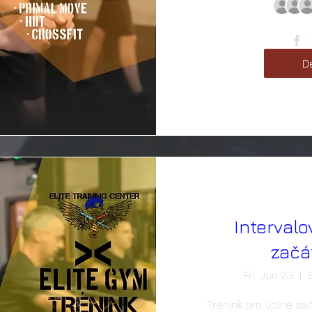
De
Intervalo
začá
Fri, Jun 23
Trénink pro úplné začá