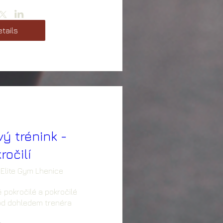
tails
vý trénink -
ročilí
Elite Gym Lhenice
 pokročilé a pokročilé 
pod dohledem trenéra