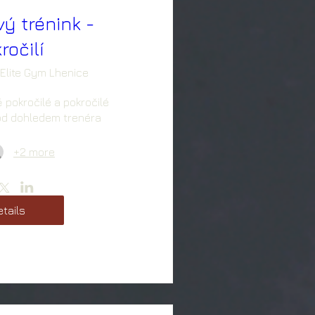
vý trénink -
ročilí
Elite Gym Lhenice
 pokročilé a pokročilé 
pod dohledem trenéra
+2 more
tails